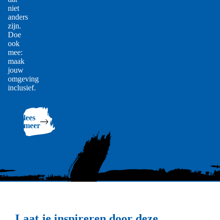
niet
anders
zijn.
Doe
ook
mee:
maak
jouw
omgeving
inclusief.
Lees
meer
Laat je inspireren door deze