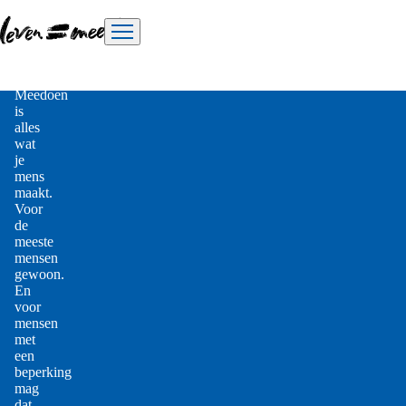
Ga
Leven
=
Menu
naar
Meedoen
hoofdinhoud
homepage,
logo
Leven = Meedoen
Meedoen
is
alles
wat
je
mens
maakt.
Voor
de
meeste
mensen
gewoon.
En
voor
mensen
met
een
beperking
mag
dat