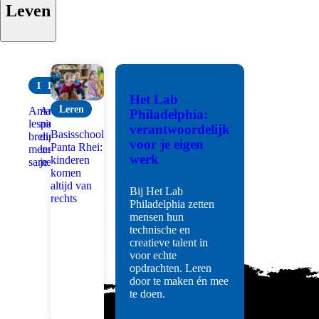
Leven
Leren
Leren
Het Lab
Leren
Amarant:
Amarant:
Philadelphia:
lespakket
nieuwe
verantwoordelijk
Basisschool
brengt
dingen
voor je eigen
Panta Rhei:
mensen
leren op
werk
kinderen
samen
je werk
komen
altijd van
Bij Het Lab
rechts
Philadelphia zetten
Leren
mensen hun
technische en
creatieve talent in
voor echte
opdrachten. Leren
door te maken én mee
te doen.